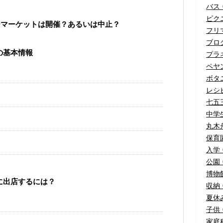
バス (
ピクニ
ーマーケットは開催？あるいは中止？
フリマ
ブログ
の基本情報
プラネ
ペヤ
ボタニ
レシピ
七五三
中学生
丸木舟
保育園
入学 
公園 (
博物館
に出店するには？
収納 (
夏休み
子供 (
家庭科