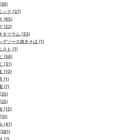
26)
ック (37)
 (65)
 (22)
タリウム (33)
ングソース焼きそば (1)
スト (1)
 (56)
 (31)
 (10)
 (1)
 (7)
(35)
25)
 (15)
10)
 (41)
381)
 (2)