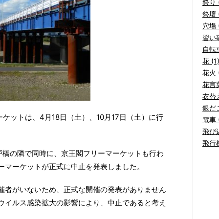
祭り (
祭壇 (
穴場 (
習い事
自転車
花 (1
花火 (
花言葉
衣替え
銀だこ
ーケットは、4月18日（土）、10月17日（土）に行
電車 (
飛び込
飛行機
戸橋の隣で同時に、京王閣フリーマーケットも行わ
ーマーケットが正式に中止を発表しました。
催者がいないため、正式な開催の発表がありません
ウイルス感染拡大の影響により、中止であると考え