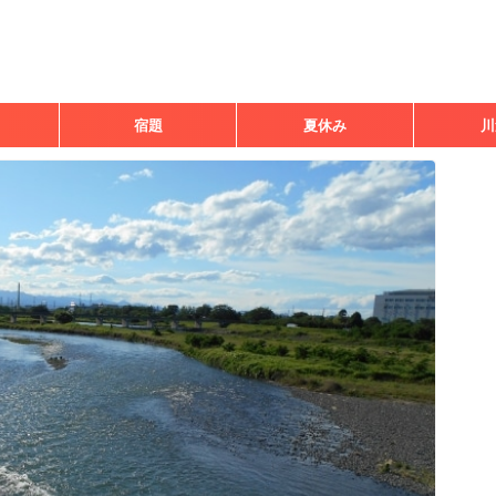
宿題
夏休み
川