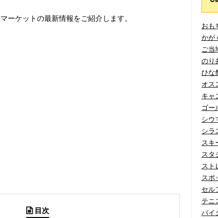
ーマーケットの最新情報をご紹介します。
おもち
かがく
ご当地
のり弁
ひな祭
オスス
キャン
ゴール
シウマ
シラス
スキー
スタジ
ストレ
スポッ
セルフ
テニス
目次
バイク