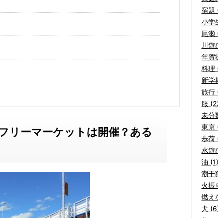
宿題 (
小学生
尾瀬 (
川遊び
年賀状
料理 (
新学期
旅行 (
服 (2
未分類
東京 (
橋フリーマーケットは開催？ある
歩荷 (
水遊び
油 (1
潮干狩
火振り
燃えな
犬 (6