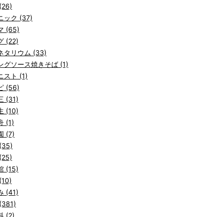
26)
ック (37)
 (65)
 (22)
タリウム (33)
ングソース焼きそば (1)
スト (1)
 (56)
 (31)
 (10)
 (1)
 (7)
(35)
25)
 (15)
10)
 (41)
381)
 (2)