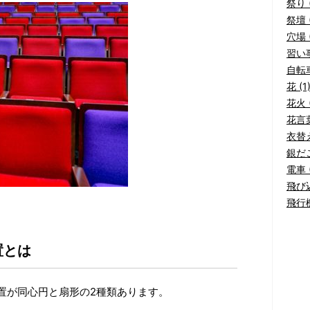
祭り (
祭壇 (
穴場 (
習い事
自転車
花 (1
花火 (
花言葉
衣替え
銀だこ
電車 (
飛び込
飛行機
置とは
置が同心円と扇形の2種類あります。