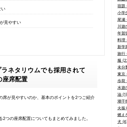
宿題 (
ない
小学生
尾瀬 (
席が見やすい
川遊び
年賀状
料理 (
新学期
旅行 (
服 (2
未分類
プラネタリウムでも採用されて
東京 (
の座席配置
歩荷 (
水遊び
油 (1
の席が見やすいのか、基本のポイントを2つご紹介
潮干狩
火振り
燃えな
る2つの座席配置についてもまとめてみました。
犬 (6