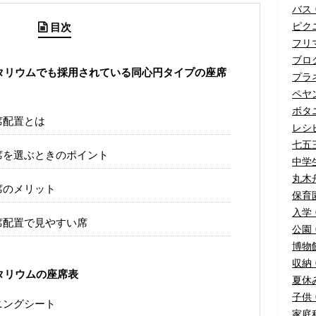
バス (
ピクニ
目次
フリマ
ブログ
タリウムでも採用されている同心円タイプの座席
プラネ
ペヤ
ボタニ
席配置とは
レシピ
七五三
席を選ぶときのポイント
中学生
丸木舟
席のメリット
保育園
入学 
席配置で見やすい席
公園 (
博物館
収納 (
タリウムの座席表
夏休み
子供 (
ニングシート
家庭科