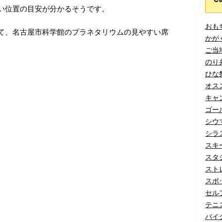
い位置の目安が分かるそうです。
おもち
て、名古屋市科学館のプラネタリウムの見やすい席
かがく
ご当地
のり弁
ひな祭
オスス
キャン
ゴール
シウマ
シラス
スキー
スタジ
ストレ
スポッ
セルフ
テニス
バイク