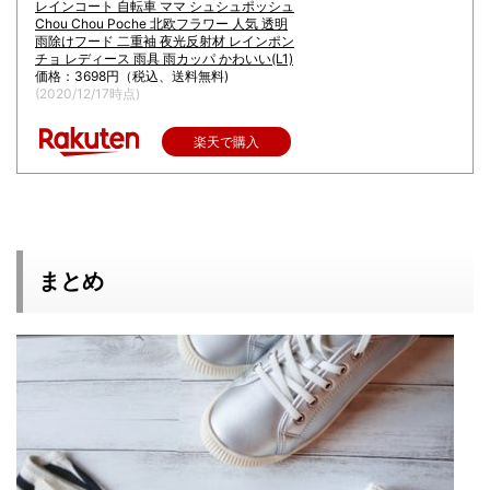
レインコート 自転車 ママ シュシュポッシュ
Chou Chou Poche 北欧フラワー 人気 透明
雨除けフード 二重袖 夜光反射材 レインポン
チョ レディース 雨具 雨カッパ かわいい(L1)
価格：3698円（税込、送料無料)
(2020/12/17時点)
楽天で購入
まとめ