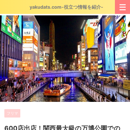
yakudats.com-役立つ情報を紹介-
フリマ
600店出店！関西最大級の万博公園での