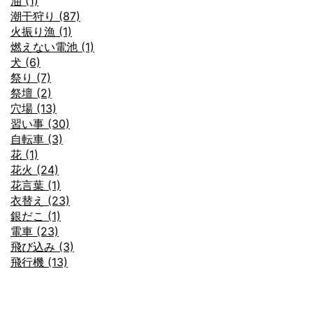
油 (1)
潮干狩り (87)
火振り漁 (1)
燃えない電池 (1)
犬 (6)
祭り (7)
祭壇 (2)
穴場 (13)
習い事 (30)
自転車 (3)
花 (1)
花火 (24)
花言葉 (1)
衣替え (23)
銀だこ (1)
電車 (23)
飛び込み (3)
飛行機 (13)