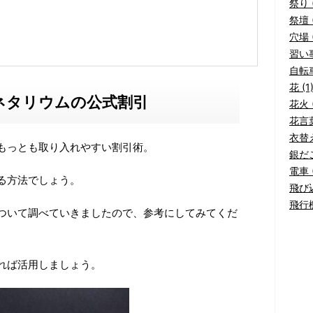
祭り (
祭壇 (
穴場 (
習い事
自転車
花 (1
ネタリウムの公式割引
花火 (
花言葉
衣替え
もっとも取り入れやすい割引術。
銀だこ
電車 (
る方法でしょう。
飛び込
飛行機
ついて調べていきましたので、参考にしてみてくだ
れば活用しましょう。