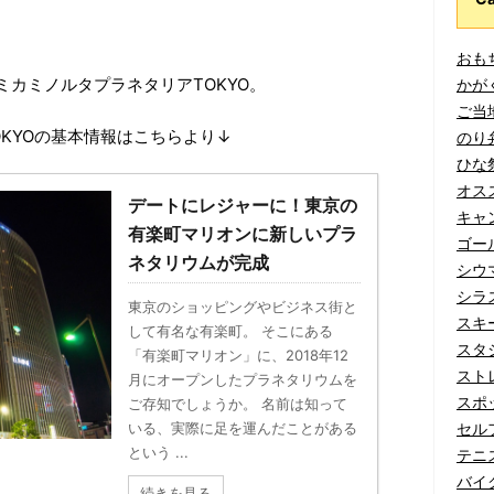
おもち
カミノルタプラネタリアTOKYO。
かがく
ご当地
KYOの基本情報はこちらより↓
のり弁
ひな祭
オスス
デートにレジャーに！東京の
キャン
有楽町マリオンに新しいプラ
ゴール
ネタリウムが完成
シウマ
シラス
東京のショッピングやビジネス街と
スキー
して有名な有楽町。 そこにある
スタジ
「有楽町マリオン」に、2018年12
ストレ
月にオープンしたプラネタリウムを
スポッ
ご存知でしょうか。 名前は知って
セルフ
いる、実際に足を運んだことがある
という ...
テニス
バイク
続きを見る