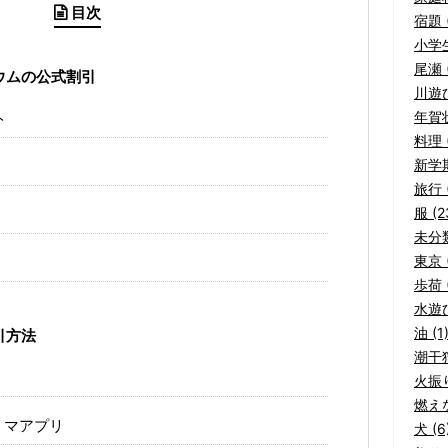
目次
宿題 (
小学生
尾瀬 (
ウムの公式割引
川遊び
年賀状
ト
料理 (
新学期
旅行 (
服 (2
未分類
東京 (
歩荷 (
水遊び
油 (1
引方法
潮干狩
火振り
燃えな
リマアプリ
犬 (6