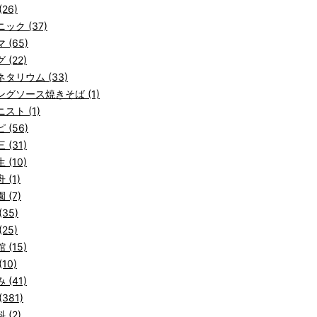
26)
ック (37)
 (65)
 (22)
タリウム (33)
ングソース焼きそば (1)
スト (1)
 (56)
 (31)
 (10)
 (1)
 (7)
(35)
25)
 (15)
10)
 (41)
381)
 (2)