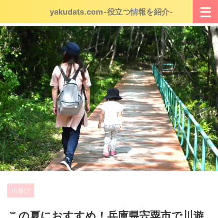
yakudats.com-役立つ情報を紹介-
川遊び
この夏におすすめ！兵庫県宍粟市で川遊