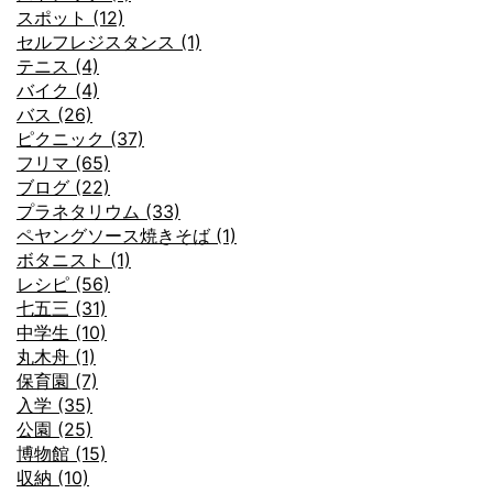
スポット (12)
セルフレジスタンス (1)
テニス (4)
バイク (4)
バス (26)
ピクニック (37)
フリマ (65)
ブログ (22)
プラネタリウム (33)
ペヤングソース焼きそば (1)
ボタニスト (1)
レシピ (56)
七五三 (31)
中学生 (10)
丸木舟 (1)
保育園 (7)
入学 (35)
公園 (25)
博物館 (15)
収納 (10)