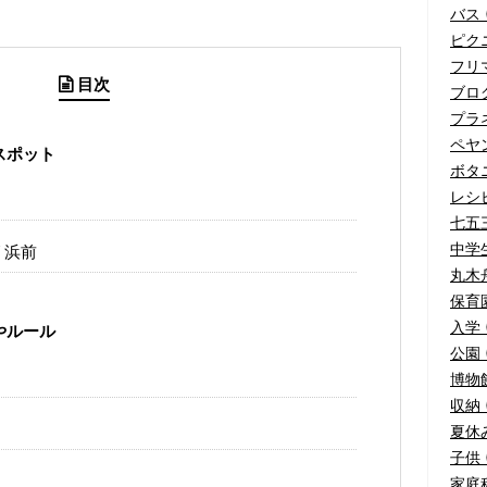
バス (
ピクニ
フリマ
目次
ブログ
プラネ
ペヤ
スポット
ボタニ
レシピ
七五三
中学生
リ浜前
丸木舟
保育園
入学 
やルール
公園 (
博物館
収納 (
夏休み
子供 (
家庭科