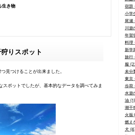
る生き物
宿題 (
小学生
尾瀬 (
川遊び
年賀状
料理 (
新学期
干狩りスポット
旅行 (
服 (2
2つ見つけることが出来ました。
未分類
東京 (
なスポットでしたが、基本的なデータを調べてみま
歩荷 (
水遊び
油 (1
潮干狩
火振り
燃えな
犬 (6