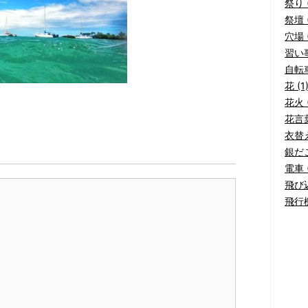
祭り (
祭壇 (
穴場 (
習い事
自転車
花 (1
花火 (
花言葉
衣替え
銀だこ
電車 (
飛び込
飛行機