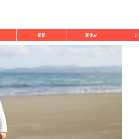
宿題
夏休み
川