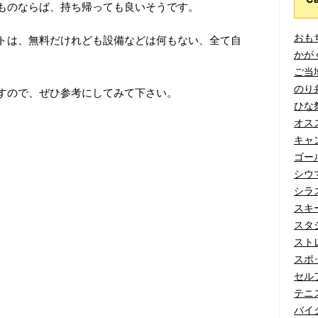
ものならば、持ち帰っても良いそうです。
おもち
トは、無料だけれども設備などは何もない、全て自
かがく
ご当地
のり弁
すので、ぜひ参考にしてみて下さい。
ひな祭
オスス
キャン
ゴール
シウマ
シラス
スキー
スタジ
ストレ
スポッ
セルフ
テニス
バイク