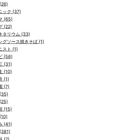
26)
ック (37)
 (65)
 (22)
タリウム (33)
ングソース焼きそば (1)
スト (1)
 (56)
 (31)
 (10)
 (1)
 (7)
(35)
25)
 (15)
10)
 (41)
381)
 (2)