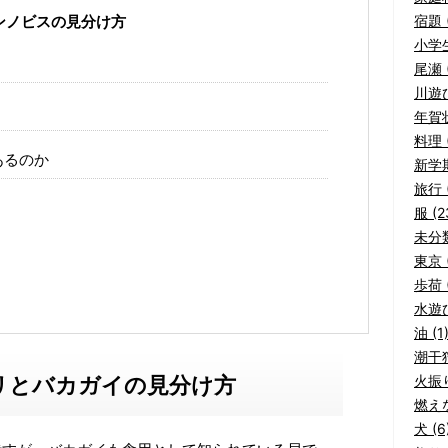
宿題 (
ンノビスの見分け方
小学生
尾瀬 (
川遊び
年賀状
料理 (
あるのか
新学期
旅行 (
服 (2
未分類
東京 (
歩荷 (
水遊び
油 (1
潮干狩
リとバカガイの見分け方
火振り
燃えな
犬 (6