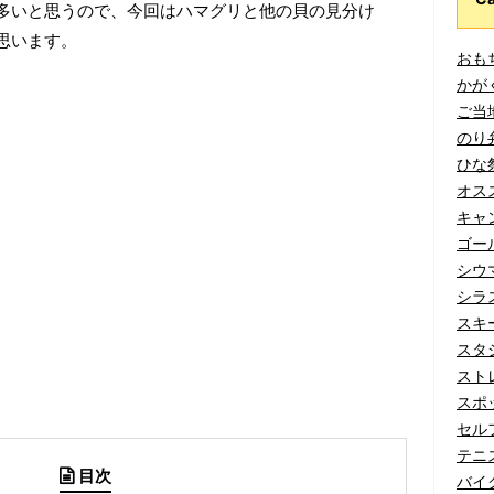
多いと思うので、今回はハマグリと他の貝の見分け
思います。
おもち
かがく
ご当地
のり弁
ひな祭
オスス
キャン
ゴール
シウマ
シラス
スキー
スタジ
ストレ
スポッ
セルフ
テニス
目次
バイク