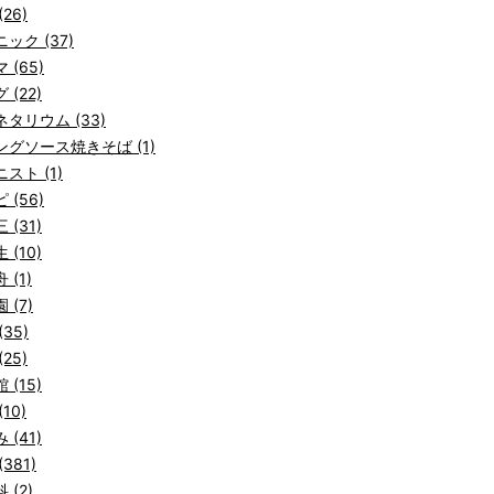
26)
ック (37)
 (65)
 (22)
タリウム (33)
ングソース焼きそば (1)
スト (1)
 (56)
 (31)
 (10)
 (1)
 (7)
(35)
25)
 (15)
10)
 (41)
381)
 (2)