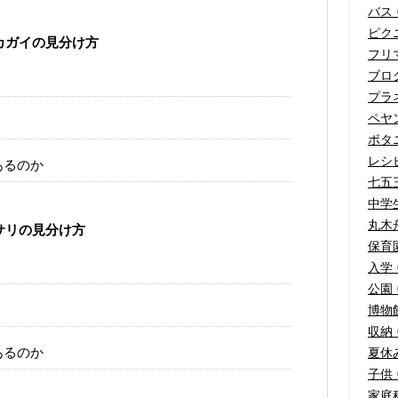
バス (
ピクニ
カガイの見分け方
フリマ
ブログ
プラネ
ペヤ
ボタニ
レシピ
あるのか
七五三
中学生
丸木舟
サリの見分け方
保育園
入学 
公園 (
博物館
収納 (
あるのか
夏休み
子供 (
家庭科