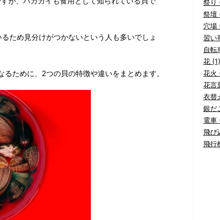
ですが、バカガイも食用として知られている貝で
祭り (
祭壇 (
穴場 (
いるため見分けがつかないという人も多いでしょ
習い事
自転車
花 (1
なるために、2つの貝の特徴や違いをまとめます。
花火 (
花言葉
衣替え
銀だこ
電車 (
飛び込
飛行機