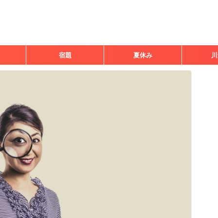
宿題
夏休み
川