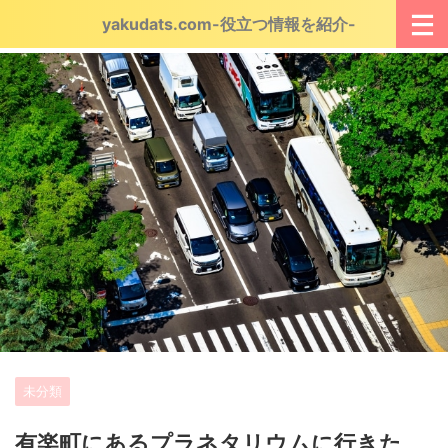
yakudats.com-役立つ情報を紹介-
未分類
有楽町にあるプラネタリウムに行きた