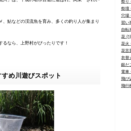
祭り (
祭壇 (
穴場 (
メ、鮎などの渓流魚を育み、多くの釣り人が集まり
習い事
自転車
花 (1
するなら、上野村がぴったりです！
花火 (
花言葉
衣替え
銀だこ
電車 (
すすめ川遊びスポット
飛び込
飛行機