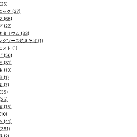
26)
ック (37)
 (65)
 (22)
タリウム (33)
ングソース焼きそば (1)
スト (1)
 (56)
 (31)
 (10)
 (1)
 (7)
(35)
25)
 (15)
10)
 (41)
381)
 (2)