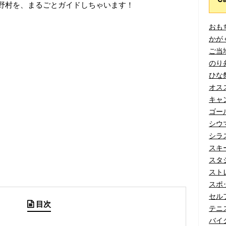
野村を、まるごとガイドしちゃいます！
おもち
かがく
ご当地
のり弁
ひな祭
オスス
キャン
ゴール
シウマ
シラス
スキー
スタジ
ストレ
スポッ
セルフ
目次
テニス
バイク