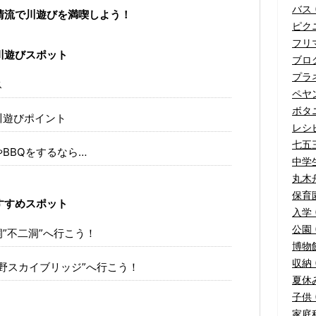
バス (
清流で川遊びを満喫しよう！
ピクニ
フリマ
川遊びスポット
ブログ
プラネ
ス
ペヤ
ボタニ
川遊びポイント
レシピ
七五三
BBQをするなら…
中学生
丸木舟
保育園
すすめスポット
入学 
公園 (
”不二洞”へ行こう！
博物館
収納 (
上野スカイブリッジ”へ行こう！
夏休み
子供 (
家庭科