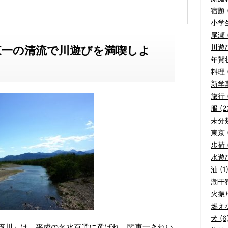
宿題 (
小学生
尾瀬 (
川遊び
東一の清流で川遊びを満喫しよ
年賀状
料理 (
新学期
旅行 (
服 (2
未分類
東京 (
歩荷 (
水遊び
油 (1
潮干狩
火振り
燃えな
犬 (6
流川」は、平成の名水百選に選ばれ、関東一きれい