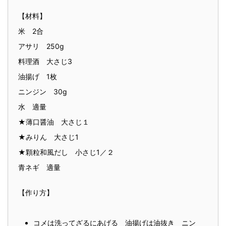
【材料】
米 2合
アサリ 250g
料理酒 大さじ3
油揚げ 1枚
ニンジン 30g
水 適量
★薄口醤油 大さじ１
★みりん 大さじ1
★顆粒和風だし 小さじ1／２
青ネギ 適量
【作り方】
コメは洗ってざるにあげる 油揚げは油抜き ニン