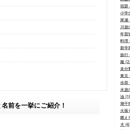
宿題 (
小学生
尾瀬 (
川遊び
年賀状
料理 (
新学期
旅行 (
服 (2
未分類
東京 (
歩荷 (
水遊び
油 (1
潮干狩
と名前を一挙にご紹介！
火振り
燃えな
犬 (6