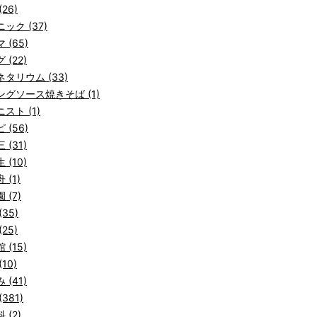
26)
ック (37)
 (65)
 (22)
タリウム (33)
ングソース焼きそば (1)
スト (1)
 (56)
 (31)
 (10)
 (1)
 (7)
(35)
25)
 (15)
10)
 (41)
381)
 (2)