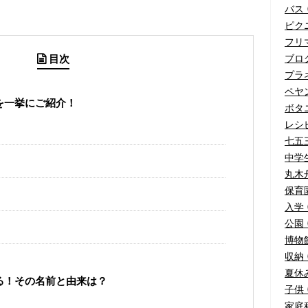
バス (
ピクニ
フリマ
目次
ブログ
プラネ
ペヤ
を一挙にご紹介！
ボタニ
レシピ
七五三
中学生
丸木舟
保育園
入学 
公園 (
博物館
収納 (
夏休み
る！その名前と由来は？
子供 (
家庭科