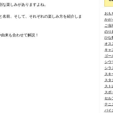
別な楽しみがありますよね。
おもち
と名前、そして、それぞれの楽しみ方を紹介しま
かがく
ご当地
のり弁
や由来も合わせて解説！
ひな祭
オスス
キャン
ゴール
シウマ
シラス
スキー
スタジ
ストレ
スポッ
セルフ
テニス
バイク