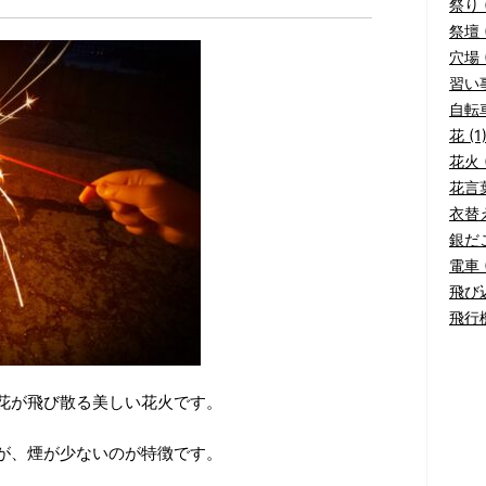
祭り (
祭壇 (
穴場 (
習い事
自転車
花 (1
花火 (
花言葉
衣替え
銀だこ
電車 (
飛び込
飛行機
花が飛び散る美しい花火です。
が、煙が少ないのが特徴です。