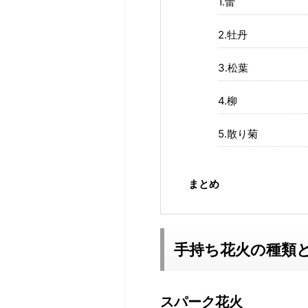
1.蕾
2.牡丹
3.松葉
4.柳
5.散り菊
まとめ
手持ち花火の種類
スパーク花火