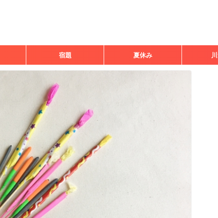
宿題
夏休み
川