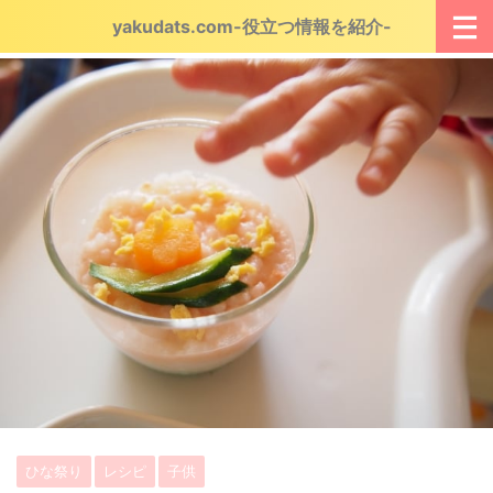
yakudats.com-役立つ情報を紹介-
ひな祭り
レシピ
子供