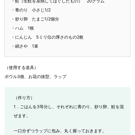
・鮭（生鮭を加熱してほぐしたもの） 20グラム
・青のり 小さじ1/2
・炒り卵 たまご1/2個分
・ハム 1枚
・にんじん 5ミリ位の厚さのもの2枚
・絹さや 1束
（使用する道具）
ボウル3個、お花の抜型、ラップ
（作り方）
1．ごはんを3等分し、それぞれに青のり、炒り卵、鮭を混
ぜます。
一口分ずつラップに包み、丸く握っておきます。