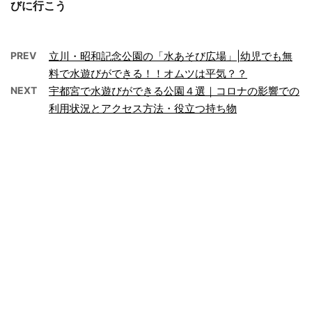
びに行こう
PREV
立川・昭和記念公園の「水あそび広場」|幼児でも無
料で水遊びができる！！オムツは平気？？
NEXT
宇都宮で水遊びができる公園４選｜コロナの影響での
利用状況とアクセス方法・役立つ持ち物