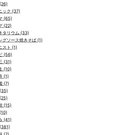
26)
ック (37)
 (65)
 (22)
タリウム (33)
ングソース焼きそば (1)
スト (1)
 (56)
 (31)
 (10)
 (1)
 (7)
(35)
25)
 (15)
10)
 (41)
381)
 (2)