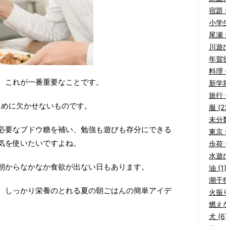
宿題 (
小学生
尾瀬 (
川遊び
年賀状
料理 (
、これが一番重要なことです。
新学期
旅行 (
ために欠かせないものです。
服 (2
未分類
必要なブドウ糖を補い、勉強も遊びも存分にできる
東京 (
気を使いたいですよね。
歩荷 (
水遊び
朝からなかなか食欲が出ない日もあります。
油 (1
潮干狩
、しっかり栄養のとれる夏の朝ごはんの簡単アイデ
火振り
燃えな
犬 (6