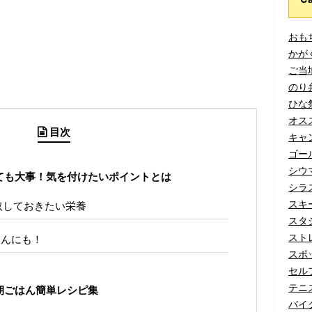
おもち
かがく
ご当地
のり弁
ひな祭
オスス
目次
キャン
ゴール
シウマ
ても大事！気を付けたいポイントとは
シラス
スキー
取しておきたい栄養
スタジ
ストレ
はんにも！
スポッ
セルフ
テニス
朝ごはん簡単レシピ集
バイク