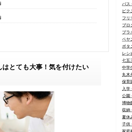
編
バス (
ピクニ
編
フリマ
ブログ
プラネ
ペヤ
ボタニ
レシピ
七五三
んはとても大事！気を付けたい
中学生
丸木舟
保育園
入学 
公園 (
博物館
収納 (
夏休み
子供 (
家庭科