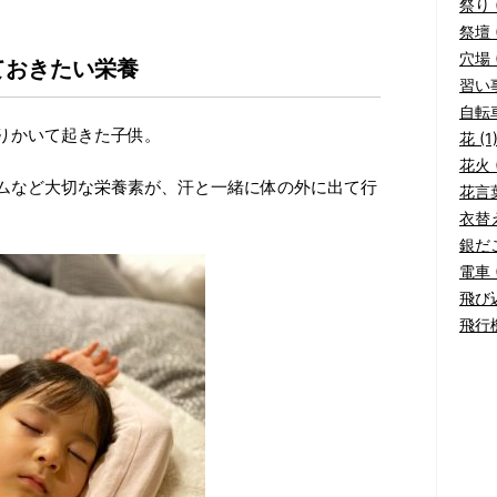
祭り (
祭壇 (
穴場 (
ておきたい栄養
習い事
自転車
りかいて起きた子供。
花 (1
花火 (
ムなど大切な栄養素が、汗と一緒に体の外に出て行
花言葉
衣替え
銀だこ
電車 (
飛び込
飛行機