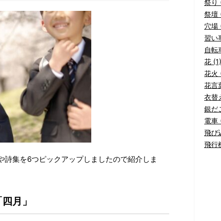
祭り (
祭壇 (
穴場 (
習い事
自転車
花 (1
花火 (
花言葉
衣替え
銀だこ
電車 (
飛び込
飛行機
や詩集を6つピックアップしましたので紹介しま
「四月」