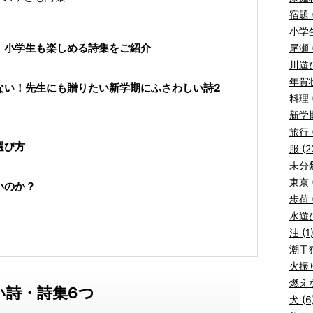
宿題 (
小学生
！小学生も楽しめる詩集をご紹介
尾瀬 (
川遊び
年賀状
ない！先生にも贈りたい新学期にふさわしい詩2
料理 (
新学期
旅行 (
選び方
服 (2
未分類
東京 (
いのか？
歩荷 (
水遊び
油 (1
潮干狩
火振り
燃えな
い詩・詩集6つ
犬 (6