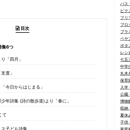
バス (
ピクニ
フリマ
ブログ
目次
プラネ
ペヤ
ボタニ
詩集6つ
レシピ
より「四月」
七五三
中学生
「支度」
丸木舟
保育園
り「今日からはじまる」
入学 
公園 (
少年詩集 (詩の散歩道)より「春に」
博物館
収納 (
くて
夏休み
子供 (
リス子ども詩集
家庭科