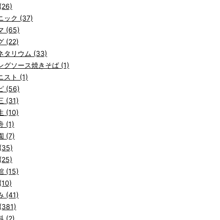
26)
ック (37)
 (65)
 (22)
タリウム (33)
ングソース焼きそば (1)
スト (1)
 (56)
 (31)
 (10)
 (1)
 (7)
(35)
25)
 (15)
10)
 (41)
381)
 (2)