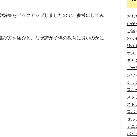
や詩集をピックアップしましたので、参考にしてみ
おもち
かがく
ご当地
選び方を紹介と、なぜ詩が子供の教育に良いのかに
のり弁
ひな祭
オスス
キャン
ゴール
シウマ
シラス
スキー
スタジ
ストレ
スポッ
セルフ
テニス
バイク