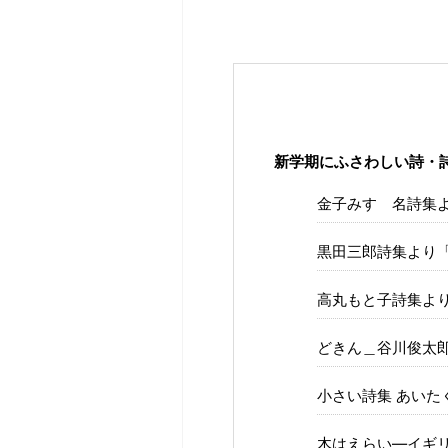
新学期にふさわしい詩・
金子みすゞ名詩集
黒田三郎詩集より
高丸もと子詩集よ
どきん＿谷川俊太郎
小さい詩集 あいた
木はえらい—イギ