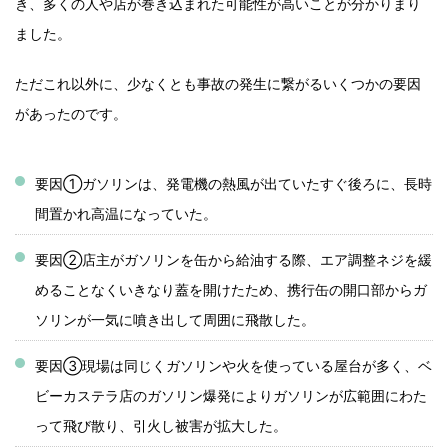
き、多くの人や店が巻き込まれた可能性が高いことが分かりまり
ました。
ただこれ以外に、少なくとも事故の発生に繋がるいくつかの要因
があったのです。
要因①ガソリンは、発電機の熱風が出ていたすぐ後ろに、長時
間置かれ高温になっていた。
要因②店主がガソリンを缶から給油する際、エア調整ネジを緩
めることなくいきなり蓋を開けたため、携行缶の開口部からガ
ソリンが一気に噴き出して周囲に飛散した。
要因③現場は同じくガソリンや火を使っている屋台が多く、ベ
ビーカステラ店のガソリン爆発によりガソリンが広範囲にわた
って飛び散り、引火し被害が拡大した。