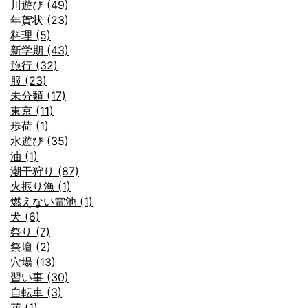
川遊び (49)
年賀状 (23)
料理 (5)
新学期 (43)
旅行 (32)
服 (23)
未分類 (17)
東京 (11)
歩荷 (1)
水遊び (35)
油 (1)
潮干狩り (87)
火振り漁 (1)
燃えない電池 (1)
犬 (6)
祭り (7)
祭壇 (2)
穴場 (13)
習い事 (30)
自転車 (3)
花 (1)